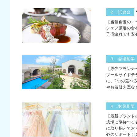
２．試食会
【当館自慢のコ
シェフ厳選の食
子様連れでも安
３．会場見学
【専任プランナ
プールサイドテ
に、2つの選べ
やお着替え室な
４．衣裳見学
【最新ブランド
式場に隣接する
に取り揃えてお
心のサポート！