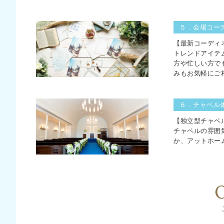
５．会場コー
【最新コーディ
トレンドアイテ
方や忙しい方で
みもお気軽にご
６．チャペル
【独立型チャペ
チャペルの雰囲
か、アットホー
O