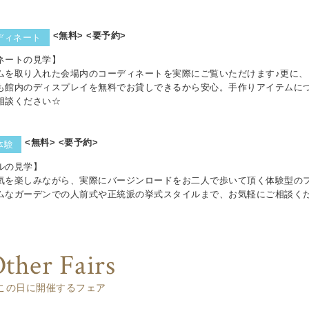
<無料> <要予約>
ディネート
ネートの見学】
ムを取り入れた会場内のコーディネートを実際にご覧いただけます♪更に、D
も館内のディスプレイを無料でお貸しできるから安心。手作りアイテムに
相談ください☆
<無料> <要予約>
体験
ルの見学】
気を楽しみながら、実際にバージンロードをお二人で歩いて頂く体験型のフ
ムなガーデンでの人前式や正統派の挙式スタイルまで、お気軽にご相談く
ther Fairs
この日に開催するフェア