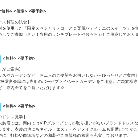
<無料> <個室> <要予約>
ース料理の試食】
材を使用した「限定スペシャリテコース＆専属パティシエのスイーツ」を
心してご参加下さい！専用のランチプレートやおもちゃもご用意しており
<無料> <要予約>
ーがご案内】
ラスやガーデンなど、お二人のご要望をお伺いしながらゆったりとご案内し
る披露宴会場には専用のバーやプライベートガーデンをご用意。ご親族様専
ど、館内全てをご覧いただけます☆
<無料> <要予約>
のドレス見学】
衣裳店では、県内ではVIPグループでしか取り扱いがないブランドドレス
ります。衣裳の他にもネイル・エステ・ヘアメイクルームも完備♪全てがこ
更に、打掛や白無垢などの和装やご両親様の衣裳も充実しております。