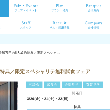
Fair・Events
Plan
Banquet
フェア・イベント
プラン・特典
会場案内
Staff
Recruit
Company
装
スタッフ
求人・採用情報
会社情報
60万円の8大成約特典／限定スペシャ...
約特典／限定スペシャリテ無料試食フェア
相談会
試食会
会場見学
衣裳見学
開催日
3/20(金)・21(土)・22(日)
特典