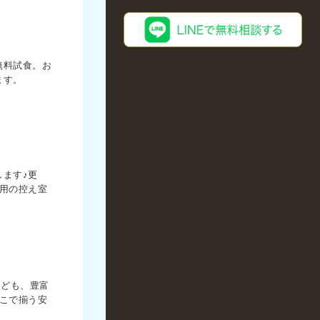
無料試食。お
ます。
ます♪更
用の控え室
なども、豊富
こで揃う安