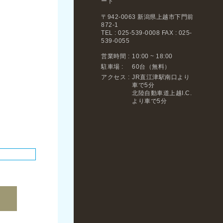
ート
〒942-0063 新潟県上越市下門前
872-1
TEL : 025-539-0008 FAX : 025-
539-0055
営業時間 :
10:00 ~ 18:00
駐車場 :
60台（無料）
アクセス :
JR直江津駅南口より
車で5分
北陸自動車道上越I.C.
より車で5分