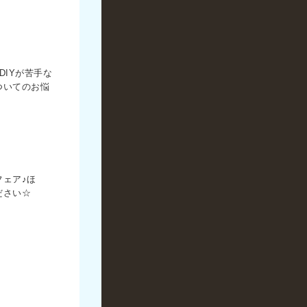
IYが苦手な
ついてのお悩
ェア♪ほ
ださい☆