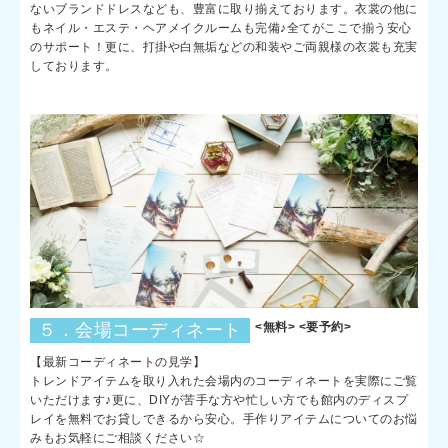
ないブランドドレスなども、豊富に取り揃えております。衣裳の他に
もネイル・エステ・ヘアメイクルームも完備♪全てがここで揃う安心
のサポート！更に、打掛や白無垢などの和装やご両親様の衣裳も充実
しております。
５．会場コーディネート
<無料> <要予約>
【最新コーディネートの見学】
トレンドアイテムを取り入れた会場内のコーディネートを実際にご覧
いただけます♪更に、DIYが苦手な方や忙しい方でも館内のディスプ
レイを無料でお貸しできるから安心。手作りアイテムについてのお悩
みもお気軽にご相談ください☆