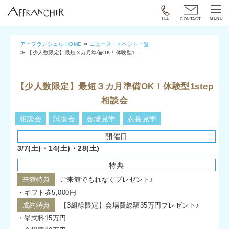
TEL
MENU
CONTACT
アーフランシェル HOME
ニュース・イベント一覧
【少人数限定】最短３カ月準備OK！体験型1...
【少人数限定】最短３カ月準備OK！体験型1step
相談会
相談会
試食会
会場見学
衣裳見学
開催日
3/7(土)・14(土)・28(土)
特典
来館特典
ご来館でもれなくプレゼント♪
・ギフト券5,000円
成約特典
【3組様限定】会場費総額35万円プレゼント♪
・挙式料15万円