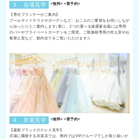
３．会場見学
<無料> <要予約>
【専任プランナーがご案内】
プールサイドテラスやガーデンなど、お二人のご要望をお伺いしなが
らゆったりとご案内します♪更に、2つの選べる披露宴会場には専用
のバーやプライベートガーデンをご用意。ご親族様専用の控え室やお
着替え室など、館内全てをご覧いただけます☆
４．衣裳見学
<無料> <要予約>
【最新ブランドのドレス見学】
式場に隣接する衣裳店では、県内ではVIPグループでしか取り扱いが