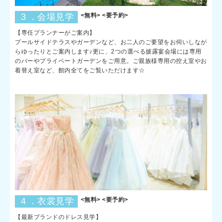
３．会場見学
<無料> <要予約>
【専任プランナーがご案内】
プールサイドテラスやガーデンなど、お二人のご要望をお伺いしなが
らゆったりとご案内します♪更に、2つの選べる披露宴会場には専用
のバーやプライベートガーデンをご用意。ご親族様専用の控え室やお
着替え室など、館内全てをご覧いただけます☆
４．衣裳見学
<無料> <要予約>
【最新ブランドのドレス見学】