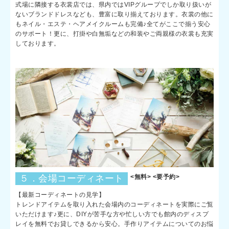
式場に隣接する衣裳店では、県内ではVIPグループでしか取り扱いが
ないブランドドレスなども、豊富に取り揃えております。衣裳の他に
もネイル・エステ・ヘアメイクルームも完備♪全てがここで揃う安心
のサポート！更に、打掛や白無垢などの和装やご両親様の衣裳も充実
しております。
５．会場コーディネート
<無料> <要予約>
【最新コーディネートの見学】
トレンドアイテムを取り入れた会場内のコーディネートを実際にご覧
いただけます♪更に、DIYが苦手な方や忙しい方でも館内のディスプ
レイを無料でお貸しできるから安心。手作りアイテムについてのお悩