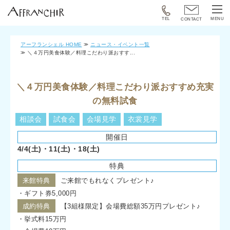
TEL
MENU
CONTACT
アーフランシェル HOME
ニュース・イベント一覧
＼４万円美食体験／料理こだわり派おすす...
＼４万円美食体験／料理こだわり派おすすめ充実
の無料試食
相談会
試食会
会場見学
衣裳見学
開催日
4/4(土)・11(土)・18(土)
特典
来館特典
ご来館でもれなくプレゼント♪
・ギフト券5,000円
成約特典
【3組様限定】会場費総額35万円プレゼント♪
・挙式料15万円